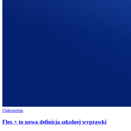
Ogłoszenia
Flex + to nowa definicja szkolnej wyprawki