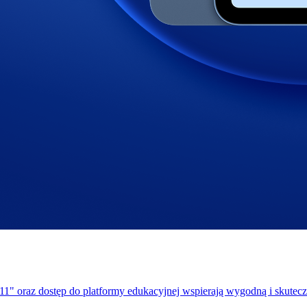
1" oraz dostęp do platformy edukacyjnej wspierają wygodną i skutec