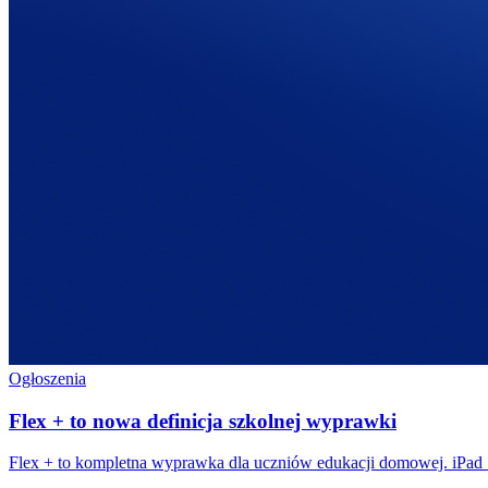
Ogłoszenia
Flex + to nowa definicja szkolnej wyprawki
Flex + to kompletna wyprawka dla uczniów edukacji domowej. iPad 1