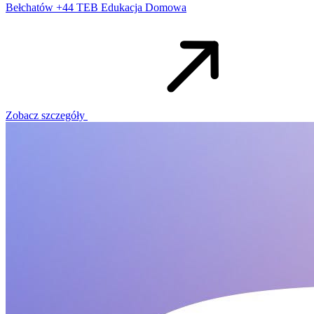
Bełchatów +44
TEB Edukacja Domowa
Zobacz szczegóły