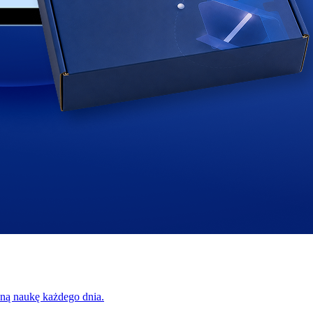
zną naukę każdego dnia.