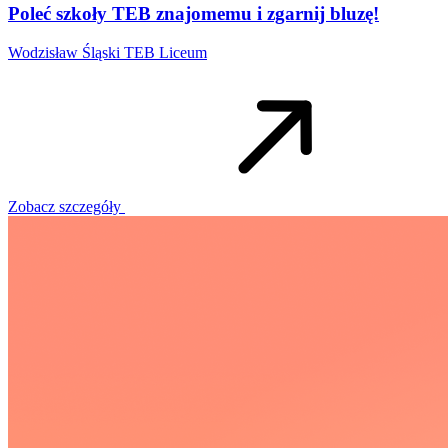
Poleć szkoły TEB znajomemu i zgarnij bluzę!
Wodzisław Śląski
TEB Liceum
Zobacz szczegóły