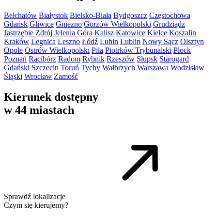
Bełchatów
Białystok
Bielsko-Biała
Bydgoszcz
Częstochowa
Gdańsk
Gliwice
Gniezno
Gorzów Wielkopolski
Grudziądz
Jastrzębie Zdrój
Jelenia Góra
Kalisz
Katowice
Kielce
Koszalin
Kraków
Legnica
Leszno
Łódź
Lubin
Lublin
Nowy Sącz
Olsztyn
Opole
Ostrów Wielkopolski
Piła
Piotrków Trybunalski
Płock
Poznań
Racibórz
Radom
Rybnik
Rzeszów
Słupsk
Starogard
Gdański
Szczecin
Toruń
Tychy
Wałbrzych
Warszawa
Wodzisław
Śląski
Wrocław
Zamość
Kierunek dostępny
w 44 miastach
Sprawdź lokalizacje
Czym się kierujemy?