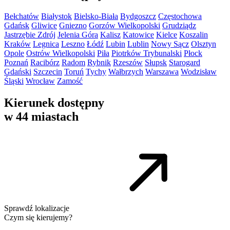
Bełchatów
Białystok
Bielsko-Biała
Bydgoszcz
Częstochowa
Gdańsk
Gliwice
Gniezno
Gorzów Wielkopolski
Grudziądz
Jastrzębie Zdrój
Jelenia Góra
Kalisz
Katowice
Kielce
Koszalin
Kraków
Legnica
Leszno
Łódź
Lubin
Lublin
Nowy Sącz
Olsztyn
Opole
Ostrów Wielkopolski
Piła
Piotrków Trybunalski
Płock
Poznań
Racibórz
Radom
Rybnik
Rzeszów
Słupsk
Starogard
Gdański
Szczecin
Toruń
Tychy
Wałbrzych
Warszawa
Wodzisław
Śląski
Wrocław
Zamość
Kierunek dostępny
w 44 miastach
Sprawdź lokalizacje
Czym się kierujemy?