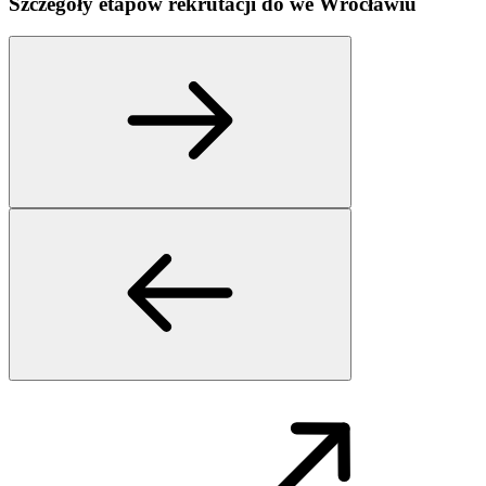
Szczegóły etapów rekrutacji do
we
Wrocławiu