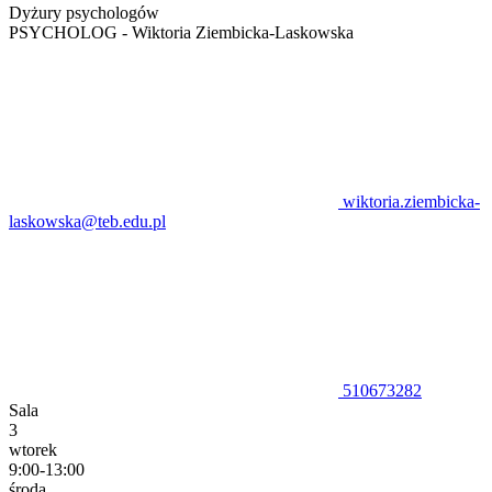
Dyżury psychologów
PSYCHOLOG - Wiktoria Ziembicka-Laskowska
wiktoria.ziembicka-
laskowska@teb.edu.pl
510673282
Sala
3
wtorek
9:00-13:00
środa