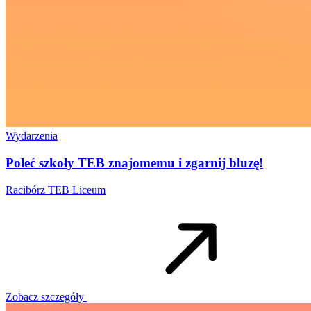
Wydarzenia
Poleć szkoły TEB znajomemu i zgarnij bluzę!
Racibórz
TEB Liceum
Zobacz szczegóły