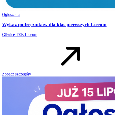
Ogłoszenia
Wykaz podręczników dla klas pierwszych Liceum
Gliwice
TEB Liceum
Zobacz szczegóły