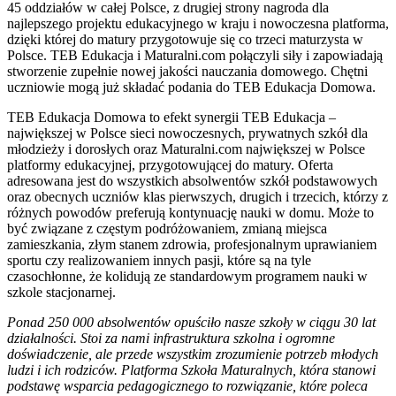
45 oddziałów w całej Polsce, z drugiej strony nagroda dla
najlepszego projektu edukacyjnego w kraju i nowoczesna platforma,
dzięki której do matury przygotowuje się co trzeci maturzysta w
Polsce. TEB Edukacja i Maturalni.com połączyli siły i zapowiadają
stworzenie zupełnie nowej jakości nauczania domowego. Chętni
uczniowie mogą już składać podania do TEB Edukacja Domowa.
TEB Edukacja Domowa to efekt synergii TEB Edukacja –
największej w Polsce sieci nowoczesnych, prywatnych szkół dla
młodzieży i dorosłych oraz Maturalni.com największej w Polsce
platformy edukacyjnej, przygotowującej do matury. Oferta
adresowana jest do wszystkich absolwentów szkół podstawowych
oraz obecnych uczniów klas pierwszych, drugich i trzecich, którzy z
różnych powodów preferują kontynuację nauki w domu. Może to
być związane z częstym podróżowaniem, zmianą miejsca
zamieszkania, złym stanem zdrowia, profesjonalnym uprawianiem
sportu czy realizowaniem innych pasji, które są na tyle
czasochłonne, że kolidują ze standardowym programem nauki w
szkole stacjonarnej.
Ponad 250 000 absolwentów opuściło nasze szkoły w ciągu 30 lat
działalności. Stoi za nami infrastruktura szkolna i ogromne
doświadczenie, ale przede wszystkim zrozumienie potrzeb młodych
ludzi i ich rodziców. Platforma Szkoła Maturalnych, która stanowi
podstawę wsparcia pedagogicznego to rozwiązanie, które poleca