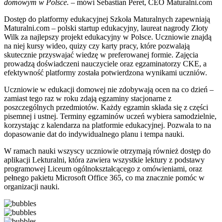
domowym w Polsce.
– mówi Sebastian Peret, CEO Maturalni.com
Dostęp do platformy edukacyjnej Szkoła Maturalnych zapewniają
Maturalni.com – polski startup edukacyjny, laureat nagrody Złoty
Wilk za najlepszy projekt edukacyjny w Polsce. Uczniowie znajdą
na niej kursy wideo, quizy czy karty pracy, które pozwalają
skutecznie przyswajać wiedzę w preferowanej formie. Zajęcia
prowadzą doświadczeni nauczyciele oraz egzaminatorzy CKE, a
efektywność platformy została potwierdzona wynikami uczniów.
Uczniowie w edukacji domowej nie zdobywają ocen na co dzień –
zamiast tego raz w roku zdają egzaminy stacjonarne z
poszczególnych przedmiotów. Każdy egzamin składa się z części
pisemnej i ustnej. Terminy egzaminów uczeń wybiera samodzielnie,
korzystając z kalendarza na platformie edukacyjnej. Pozwala to na
dopasowanie dat do indywidualnego planu i tempa nauki.
W ramach nauki wszyscy uczniowie otrzymają również dostęp do
aplikacji Lekturalni, która zawiera wszystkie lektury z podstawy
programowej Liceum ogólnokształcącego z omówieniami, oraz
pełnego pakietu Microsoft Office 365, co ma znacznie pomóc w
organizacji nauki.