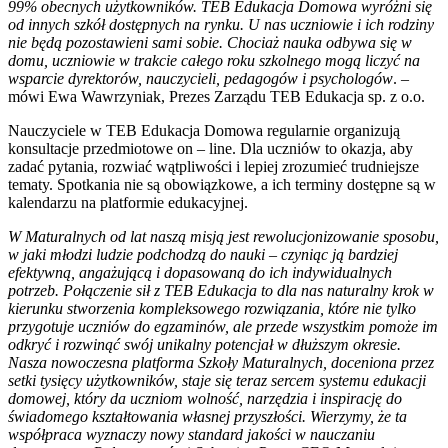
99% obecnych użytkowników. TEB Edukacja Domowa wyróżni się
od innych szkół dostępnych na rynku. U nas uczniowie i ich rodziny
nie będą pozostawieni sami sobie. Chociaż nauka odbywa się w
domu, uczniowie w trakcie całego roku szkolnego mogą liczyć na
wsparcie dyrektorów, nauczycieli, pedagogów i psychologów
. –
mówi Ewa Wawrzyniak, Prezes Zarządu TEB Edukacja sp. z o.o.
Nauczyciele w TEB Edukacja Domowa regularnie organizują
konsultacje przedmiotowe on – line. Dla uczniów to okazja, aby
zadać pytania, rozwiać wątpliwości i lepiej zrozumieć trudniejsze
tematy. Spotkania nie są obowiązkowe, a ich terminy dostępne są w
kalendarzu na platformie edukacyjnej.
W Maturalnych od lat naszą misją jest rewolucjonizowanie sposobu,
w jaki młodzi ludzie podchodzą do nauki – czyniąc ją bardziej
efektywną, angażującą i dopasowaną do ich indywidualnych
potrzeb. Połączenie sił z TEB Edukacja to dla nas naturalny krok w
kierunku stworzenia kompleksowego rozwiązania, które nie tylko
przygotuje uczniów do egzaminów, ale przede wszystkim pomoże im
odkryć i rozwinąć swój unikalny potencjał w dłuższym okresie.
Nasza nowoczesna platforma Szkoły Maturalnych, doceniona przez
setki tysięcy użytkowników, staje się teraz sercem systemu edukacji
domowej, który da uczniom wolność, narzędzia i inspirację do
świadomego kształtowania własnej przyszłości. Wierzymy, że ta
współpraca wyznaczy nowy standard jakości w nauczaniu