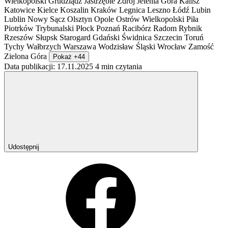
Wielkopolski
Grudziądz
Jastrzębie Zdrój
Jelenia Góra
Kalisz
Katowice
Kielce
Koszalin
Kraków
Legnica
Leszno
Łódź
Lubin
Lublin
Nowy Sącz
Olsztyn
Opole
Ostrów Wielkopolski
Piła
Piotrków Trybunalski
Płock
Poznań
Racibórz
Radom
Rybnik
Rzeszów
Słupsk
Starogard Gdański
Świdnica
Szczecin
Toruń
Tychy
Wałbrzych
Warszawa
Wodzisław Śląski
Wrocław
Zamość
Zielona Góra
Pokaż +44
Data publikacji: 17.11.2025
4 min czytania
Udostępnij