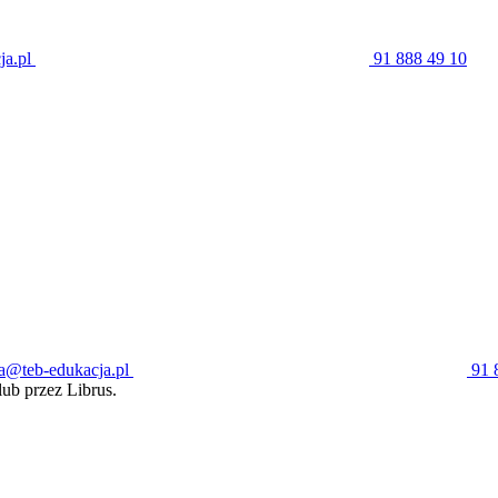
ja.pl
91 888 49 10
a@teb-edukacja.pl
91 
ub przez Librus.