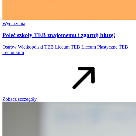
Wydarzenia
Poleć szkoły TEB znajomemu i zgarnij bluzę!
Ostrów Wielkopolski
TEB Liceum
TEB Liceum Plastyczne
TEB
Technikum
Zobacz szczegóły