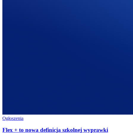
Ogłoszenia
Flex + to nowa definicja szkolnej wyprawki