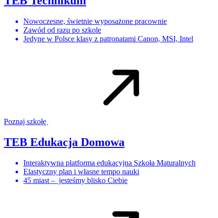
TEB Technikum
Nowoczesne, świetnie wyposażone pracownie
Zawód od razu po szkole
Jedyne w Polsce klasy z patronatami Canon, MSI, Intel
Poznaj szkołę
TEB Edukacja Domowa
Interaktywna platforma edukacyjna Szkoła Maturalnych
Elastyczny plan i własne tempo nauki
45 miast – jesteśmy blisko Ciebie