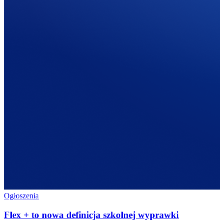
Ogłoszenia
Flex + to nowa definicja szkolnej wyprawki