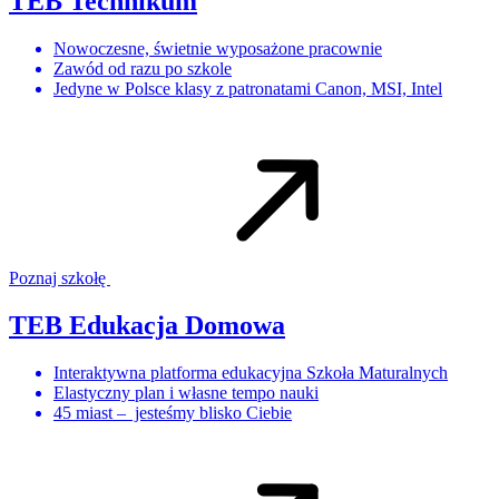
TEB Technikum
Nowoczesne, świetnie wyposażone pracownie
Zawód od razu po szkole
Jedyne w Polsce klasy z patronatami Canon, MSI, Intel
Poznaj szkołę
TEB Edukacja Domowa
Interaktywna platforma edukacyjna Szkoła Maturalnych
Elastyczny plan i własne tempo nauki
45 miast – jesteśmy blisko Ciebie