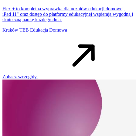
Flex + to kompletna wyprawka dla uczniów edukacji domowej.
iPad 11" oraz dostęp do platformy edukacyjnej wspierają wygodną i
skuteczną naukę każdego dnia.
Kraków
TEB Edukacja Domowa
Zobacz szczegóły