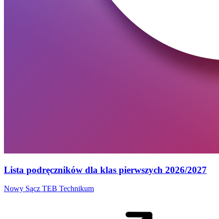
Lista podręczników dla klas pierwszych 2026/2027
Nowy Sącz
TEB Technikum