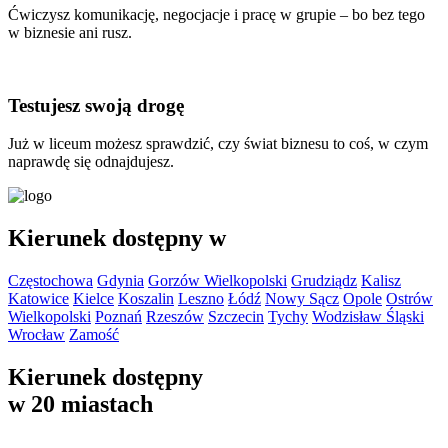
Ćwiczysz komunikację, negocjacje i pracę w grupie – bo bez tego
w biznesie ani rusz.
Testujesz swoją drogę
Już w liceum możesz sprawdzić, czy świat biznesu to coś, w czym
naprawdę się odnajdujesz.
Kierunek dostępny w
Częstochowa
Gdynia
Gorzów Wielkopolski
Grudziądz
Kalisz
Katowice
Kielce
Koszalin
Leszno
Łódź
Nowy Sącz
Opole
Ostrów
Wielkopolski
Poznań
Rzeszów
Szczecin
Tychy
Wodzisław Śląski
Wrocław
Zamość
Kierunek dostępny
w 20 miastach